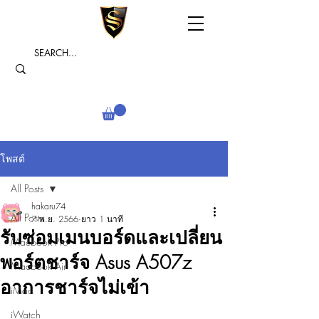
โพสต์
All Posts
hakaru74
All Posts
7 พ.ย. 2566
ยาว 1 นาที
รับซ่อมเมนบอร์ดและเปลี่ยน
Macbook Pro
พอร์ตชาร์จ Asus A507z
Macbook Air
อาการชาร์จไม่เข้า
iMac
iWatch