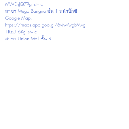
MWEhJQ7?g_st=ic
สาขา Mega Bangna ชั้น 1 หน้าบิ๊กซี
Google Map. 
https://maps.app.goo.gl/6viwAvgbVwg
1RzUT6?g_st=ic
สาขา Union Mall ชั้น B
Google Map. 
https://maps.app.goo.gl/NWhiGTxZN
WsTU6Wr7?g_st=ic
สาขา ประเวศ สำนักงานใหญ่ ตรงข้าม
เมกะ บางนา
Google Map. 
https://maps.app.goo.gl/WsfMZekSdpk
Y8guB9?g_st=ic
สาขา จันทบุรี ใกล้โลตัส ในตัวเมือง
จันทบุรี
Google Map. 
https://maps.app.goo.gl/mteL7spsh4kVr
93e9?g_st=ic