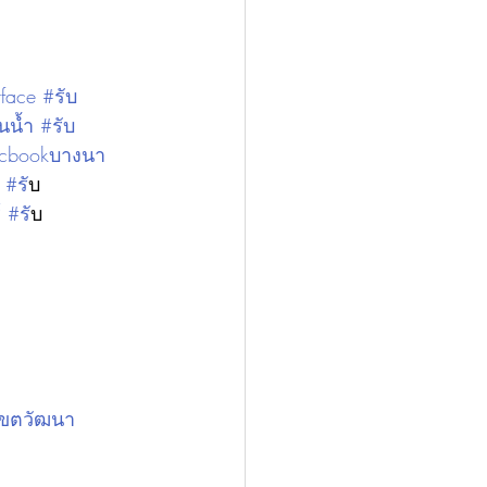
face #รับ
นน้ำ #รับ
acbookบางนา 
 
#ร
ับ
 
#ร
ับ
เขตวัฒนา 