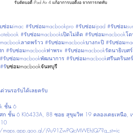
รับดัดบอดี้ iPad Air 4 แก้อาการบอดี้งอ จากการกดทับ
บซ่อมimac #รับซ่อมmacbookpro #รับซ่อมipad #รับซ่อมsur
notebook #รับซ่อมmacbookเปิดไม่ติด #รับซ่อมmacbookโด
อมmacbookลาดพร้าว #รับซ่อมmacbookบางกะปิ #รับซ่อมm
ก #รับซ่อมmacbookท่าพระ #รับซ่อมmacbookรัตนาธิเบศร์
รับซ่อมmacbookพัฒนาการ #รับซ่อมmacbookศรีนครินทร์
#ร
ับซ่อมmacbookจันทบุรี
นด่วนรอรับได้เลยครับ
 ชั้น 6
อโศก ชั้น 6 KI6433A, 88 ซอย สุขุมวิท 19 คลองเตยเหนือ, 
110
://maps.app.goo.gl/j9u91ZwPQcMWEhJQ7?g_st=ic