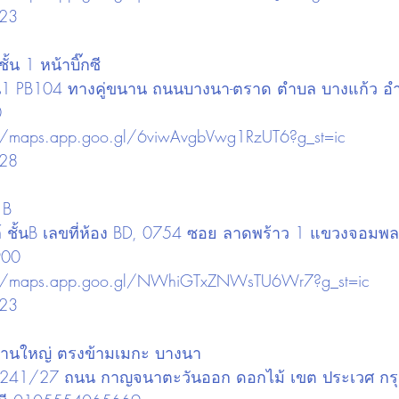
023
น 1 หน้าบิ๊กซี
ชั้น1 PB104 ทางคู่ขนาน ถนนบางนา-ตราด ตำบล บางแก้ว อ
0
://maps.app.goo.gl/6viwAvgbVwg1RzUT6?g_st=ic
828
 B
มอลล์ ชั้นB เลขที่ห้อง BD, 0754 ซอย ลาดพร้าว 1 แขวงจอมพล
900
://maps.app.goo.gl/NWhiGTxZNWsTU6Wr7?g_st=ic
023
งานใหญ่ ตรงข้ามเมกะ บางนา
หญ่) 241/27 ถนน กาญจนาตะวันออก ดอกไม้ เขต ประเวศ ก