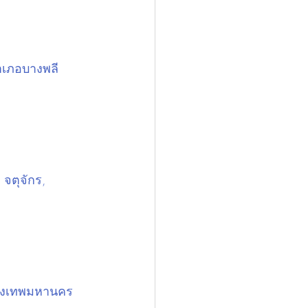
ำเภอบางพลี 
 จตุจักร, 
รุงเทพมหานคร 