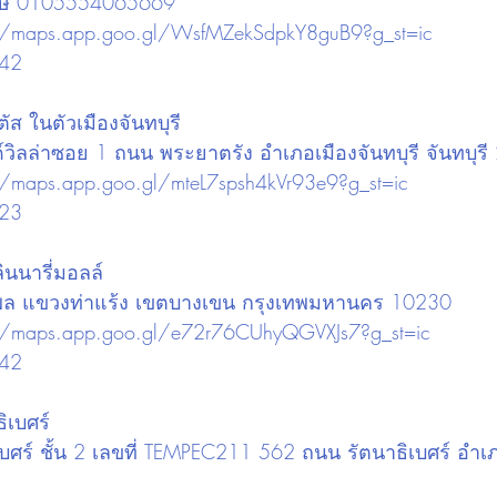
ภาษี 0105554065669 
://maps.app.goo.gl/WsfMZekSdpkY8guB9?g_st=ic
842
ัส ในตัวเมืองจันทบุรี
ด์วิลล่าซอย 1 ถนน พระยาตรัง อำเภอเมืองจันทบุรี จันทบุร
//maps.app.goo.gl/mteL7spsh4kVr93e9?g_st=ic
023
ินนารี่มอลล์
ัชรพล แขวงท่าแร้ง เขตบางเขน กรุงเทพมหานคร 10230
://maps.app.goo.gl/e72r76CUhyQGVXJs7?g_st=ic
242
ิเบศร์
าธิเบศร์ ชั้น 2 เลขที่ TEMPEC211 562 ถนน รัตนาธิเบศร์ อำเ