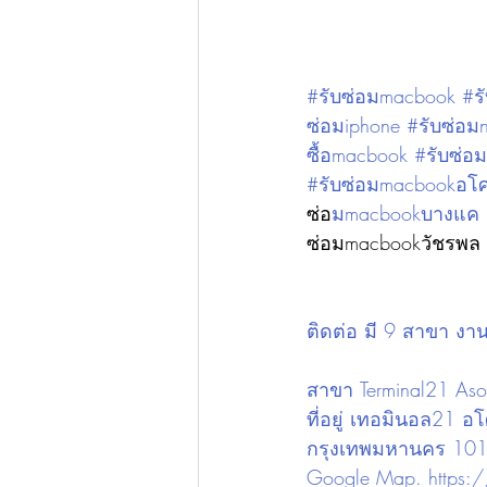
#รับซ่อมmacbook #รั
ซ่อมiphone #รับซ่อม
ซื้อmacbook #รับซ่
#รับซ่อมmacbookอโศ
ซ่อ
มmacbookบางแค #
ซ่อมmacbookวัชรพล 
ติดต่อ มี 9 สาขา งา
สาขา Terminal21 Asok
ที่อยู่ เทอมินอล21 
กรุงเทพมหานคร 10
Google Map. 
https