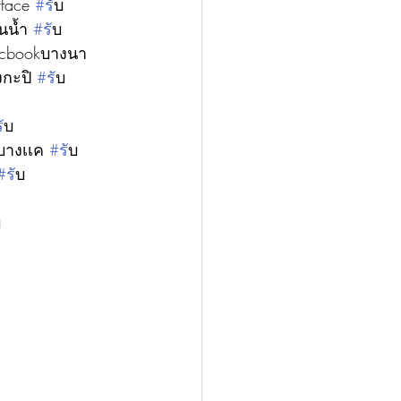
rface 
#ร
ับ
นน้ำ 
#ร
ับ
acbookบางนา 
กะปิ 
#ร
ับ
ร
ับ
บางเเค 
#ร
ับ
#ร
ับ
บ