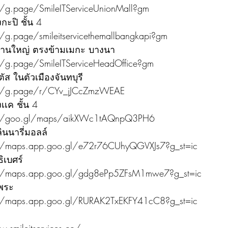
/g.page/SmileITServiceUnionMall?gm
ะปิ ชั้น 4
/g.page/smileitservicethemallbangkapi?gm
งานใหญ่ ตรงข้ามเมกะ บางนา
/g.page/SmileITServiceHeadOffice?gm
ัส ในตัวเมืองจันทบุรี
://g.page/r/CYv_jJCcZmzWEAE
เค ชั้น 4
://goo.gl/maps/aikXWc1tAQnpQ3PH6
ินนารี่มอลล์
//maps.app.goo.gl/e72r76CUhyQGVXJs7?g_st=ic
ิเบศร์
//maps.app.goo.gl/gdg8ePp5ZFsM1mwe7?g_st=ic
พระ
//maps.app.goo.gl/RURAK2TxEKFY41cC8?g_st=ic
.smileitservices.co/