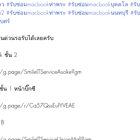
าว
#รับซ่อมmacbookท่าพระ
#รับซ่อมmacbookบุคคโล
#รับ
ม2
#รับซ่อมmacbookท่าพระ
#รับซ่อมmacbookนนทบุรี
#รั
บศร์
านด่วนรอรับได้เลยครับ
 ชั้น 2
/g.page/SmileITServiceAsoke?gm
น 1 หน้าบิ๊กซี
://g.page/r/Ca57QssEufYVEAE
 B
/g.page/SmileITServiceUnionMall?gm