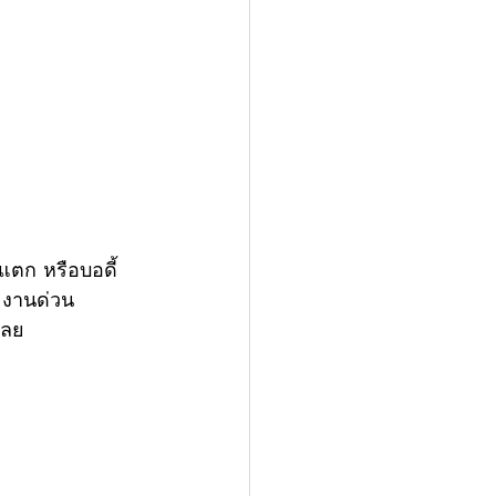
แตก หรือบอดี้ 
น งานด่วน
เลย