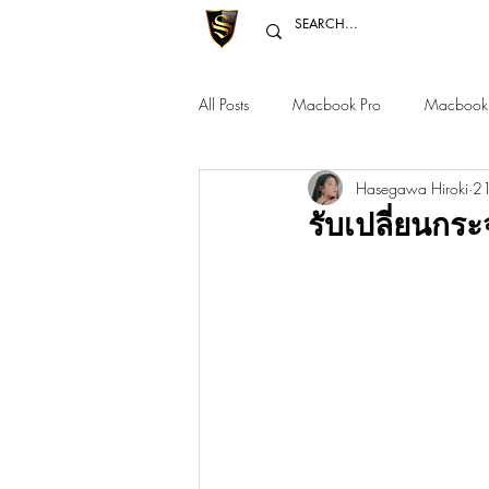
All Posts
Macbook Pro
Macbook 
Hasegawa Hiroki
21
Macbook Pro 12" 14" 16"
Mac 
รับเปลี่ยนกร