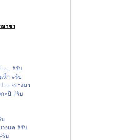
ุกสาขา
rface
#รับ
นน้ำ
#รับ
acbookบางนา
กะปิ
#รับ
ับ
บางเเค
#รับ
#รับ