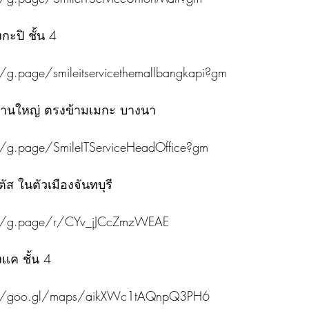
ะปิ ชั้น 4
/g.page/smileitservicethemallbangkapi?gm
งานใหญ่ ตรงข้ามเมกะ บางนา
/g.page/SmileITServiceHeadOffice?gm
ัส ในตัวเมืองจันทบุรี
://g.page/r/CYv_jJCcZmzWEAE
เค ชั้น 4
://goo.gl/maps/aikXWc1tAQnpQ3PH6