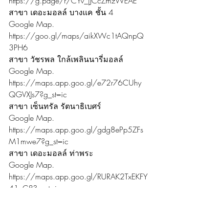
https://g.page/r/CYv_jJCcZmzWEAE
สาขา เดอะมอลล์ บางเเค ชั้น 4
Google Map. 
https://goo.gl/maps/aikXWc1tAQnpQ
3PH6
สาขา วัชรพล ใกล้เพลินนารี่มอลล์
Google Map. 
https://maps.app.goo.gl/e72r76CUhy
QGVXJs7?g_st=ic
สาขา เซ็นทรัล รัตนาธิเบศร์
Google Map. 
https://maps.app.goo.gl/gdg8ePp5ZFs
M1mwe7?g_st=ic
สาขา เดอะมอลล์ ท่าพระ
Google Map. 
https://maps.app.goo.gl/RURAK2TxEKFY
41cC8?g_st=ic
ข้อมูลติดต่อ
Website. https://www.smileitservices.co/