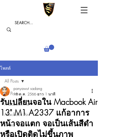
โพสต์
All Posts
panyawut sadang
All Posts
18 ต.ค. 2566
ยาว 1 นาที
รับเปลี่ยนจอใน Macbook Air
Macbook Pro
13" M1 A2337 แก้อาการ
Macbook Air
หน้าจอแตก จอเป็นเส้นสีดำ
iMac
หรือเปิดติดไม่ขึ้นภาพ
iWatch