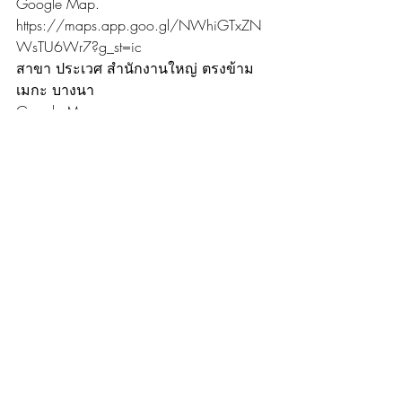
Google Map. 
https://maps.app.goo.gl/NWhiGTxZN
WsTU6Wr7?g_st=ic
สาขา ประเวศ สำนักงานใหญ่ ตรงข้าม
เมกะ บางนา
Google Map. 
https://maps.app.goo.gl/WsfMZekSdpk
Y8guB9?g_st=ic
สาขา จันทบุรี ใกล้โลตัส ในตัวเมือง
จันทบุรี
Google Map. 
https://maps.app.goo.gl/mteL7spsh4kVr
93e9?g_st=ic
สาขา วัชรพล ใกล้เพลินนารี่มอลล์
Google Map. 
https://maps.app.goo.gl/e72r76CUhy
QGVXJs7?g_st=ic
สาขา เซ็นทรัล รัตนาธิเบศร์
Google Map. 