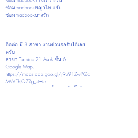
ซ่อมmacbookราชเทวี #รับ
ซ่อมmacbookพญาไท #รับ
ซ่อมmacbookบางรัก 
ติดต่อ มี 8 สาขา งานด่วนรอรับได้เลย
ครับ
สาขา Terminal21 Asok ชั้น 6
Google Map. 
https://maps.app.goo.gl/j9u91ZwPQc
MWEhJQ7?g_st=ic
สาขา Mega Bangna ชั้น 1 หน้าบิ๊กซี
Google Map. 
https://maps.app.goo.gl/6viwAvgbVwg
1RzUT6?g_st=ic
สาขา Union Mall ชั้น B
Google Map. 
https://maps.app.goo.gl/NWhiGTxZN