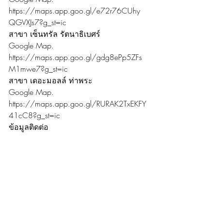
https://maps.app.goo.gl/e72r76CUhy
QGVXJs7?g_st=ic
สาขา เซ็นทรัล รัตนาธิเบศร์
Google Map. 
https://maps.app.goo.gl/gdg8ePp5ZFs
M1mwe7?g_st=ic
สาขา เดอะมอลล์ ท่าพระ
Google Map. 
https://maps.app.goo.gl/RURAK2TxEKFY
41cC8?g_st=ic
ข้อมูลติดต่อ
Website. https://www.smileitservices.co/
Website. 
https://www.smileitservice.com/
Line. @smileitservice
Youtube. 
https://www.youtube.com/channel/UCE
gP1VbiQG1N0_FYogu3PaQ