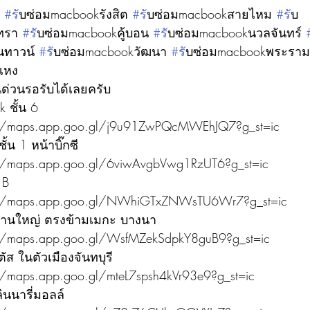
 
#ร
ับซ่อมmacbookรังสิต 
#ร
ับซ่อมmacbookสายไหม 
#ร
ับ
ทรา 
#ร
ับซ่อมmacbookคู้บอน 
#ร
ับซ่อมmacbookนวลจันทร์ 
นทาวน์ 
#ร
ับซ่อมmacbookวัฒนา 
#ร
ับซ่อมmacbookพระราม
เหง 
นด่วนรอรับได้เลยครับ
 ชั้น 6
://maps.app.goo.gl/j9u91ZwPQcMWEhJQ7?g_st=ic
น 1 หน้าบิ๊กซี
//maps.app.goo.gl/6viwAvgbVwg1RzUT6?g_st=ic
 B
://maps.app.goo.gl/NWhiGTxZNWsTU6Wr7?g_st=ic
งานใหญ่ ตรงข้ามเมกะ บางนา
//maps.app.goo.gl/WsfMZekSdpkY8guB9?g_st=ic
ัส ในตัวเมืองจันทบุรี
//maps.app.goo.gl/mteL7spsh4kVr93e9?g_st=ic
ินนารี่มอลล์