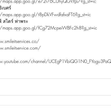
//maps.app.goo.gl/e72r76CUhyQGVXJs7?g_st=ic
ิเบศร์
//maps.app.goo.gl/t8pDkVFwdfafxaFT6?g_st=ic
์ สไตร์ ท่าพระ
//maps.app.goo.gl/fCg72McpeiWBFc2h8?g_st=ic
.smileitservices.co/
.smileitservice.com/
www.youtube.com/channel/UCEgP1VbiQG1N0_FYogu3Pa