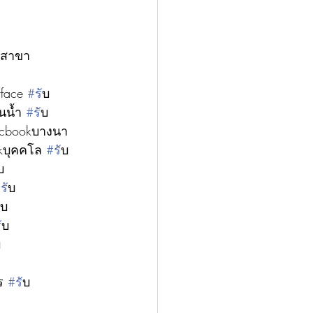
ุกสาขา
rface 
#ร
ับ
นน้ำ 
#ร
ับ
acbookบางนา 
kบุคคโล 
#ร
ับ
ับ
#ร
ับ
ับ
ร
ับ
บ
ร 
#ร
ับ