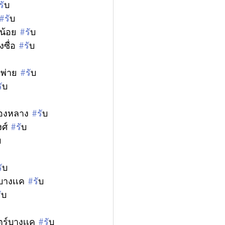
ร
ับ
#ร
ับ
น้อย 
#ร
ับ
ซื่อ 
#ร
ับ
พ่าย 
#ร
ับ
ร
ับ
ทองหลาง 
#ร
ับ
ศ์ 
#ร
ับ
บ
ร
ับ
บางเเค 
#ร
ับ
ร
ับ
ร์บางเเค 
#ร
ับ