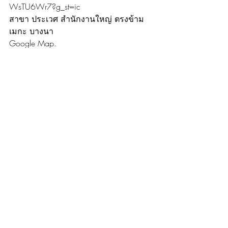
WsTU6Wr7?g_st=ic
สาขา ประเวศ สำนักงานใหญ่ ตรงข้าม
เมกะ บางนา
Google Map. 
https://maps.app.goo.gl/WsfMZekSdpk
Y8guB9?g_st=ic
สาขา จันทบุรี ใกล้โลตัส ในตัวเมือง
จันทบุรี
Google Map. 
https://maps.app.goo.gl/mteL7spsh4kVr
93e9?g_st=ic
สาขา วัชรพล ใกล้เพลินนารี่มอลล์
Google Map. 
https://maps.app.goo.gl/e72r76CUhy
QGVXJs7?g_st=ic
สาขา เซ็นทรัล รัตนาธิเบศร์
Google Map. 
https://maps.app.goo.gl/t8pDkVFwdfafx
aFT6?g_st=ic