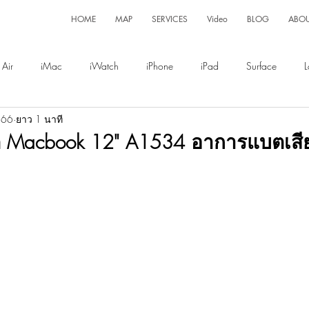
HOME
MAP
SERVICES
Video
BLOG
ABO
Air
iMac
iWatch
iPhone
iPad
Surface
L
566
ยาว 1 นาที
Display
Magsafe
บต Macbook 12" A1534 อาการแบตเส