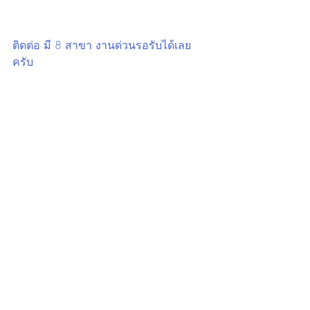
ติดต่อ มี 8 สาขา งานด่วนรอรับได้เลย
ครับ
สาขา Terminal21 Asok ชั้น 6
Google Map. 
https://maps.app.goo.gl/j9u91ZwPQc
MWEhJQ7?g_st=ic
สาขา Mega Bangna ชั้น 1 หน้าบิ๊กซี
Google Map. 
https://maps.app.goo.gl/6viwAvgbVwg
1RzUT6?g_st=ic
สาขา Union Mall ชั้น B
Google Map. 
https://maps.app.goo.gl/NWhiGTxZN
WsTU6Wr7?g_st=ic
สาขา ประเวศ สำนักงานใหญ่ ตรงข้าม
เมกะ บางนา