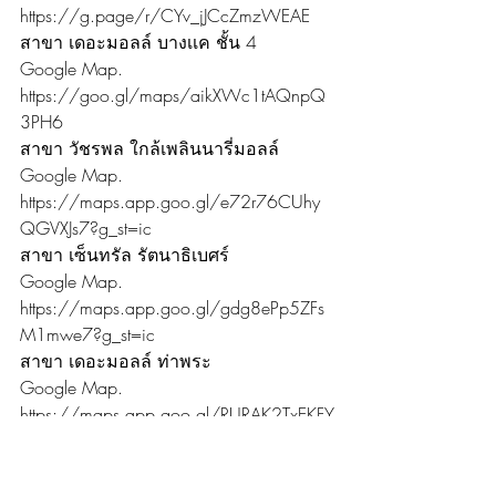
https://g.page/r/CYv_jJCcZmzWEAE
สาขา เดอะมอลล์ บางเเค ชั้น 4
Google Map. 
https://goo.gl/maps/aikXWc1tAQnpQ
3PH6
สาขา วัชรพล ใกล้เพลินนารี่มอลล์
Google Map. 
https://maps.app.goo.gl/e72r76CUhy
QGVXJs7?g_st=ic
สาขา เซ็นทรัล รัตนาธิเบศร์
Google Map. 
https://maps.app.goo.gl/gdg8ePp5ZFs
M1mwe7?g_st=ic
สาขา เดอะมอลล์ ท่าพระ
Google Map. 
https://maps.app.goo.gl/RURAK2TxEKFY
41cC8?g_st=ic
ข้อมูลติดต่อ
Website. https://www.smileitservices.co/