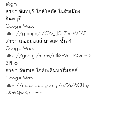
e?gm
สาขา จันทบุรี ใกล้โลตัส ในตัวเมือง
จันทบุรี
Google Map. 
https://g.page/r/CYv_jJCcZmzWEAE
สาขา เดอะมอลล์ บางเเค ชั้น 4
Google Map. 
https://goo.gl/maps/aikXWc1tAQnpQ
3PH6
สาขา วัชรพล ใกล้เพลินนารี่มอลล์
Google Map. 
https://maps.app.goo.gl/e72r76CUhy
QGVXJs7?g_st=ic
สาขา เซ็นทรัล รัตนาธิเบศร์
Google Map. 
https://maps.app.goo.gl/gdg8ePp5ZFs
M1mwe7?g_st=ic
สาขา เดอะมอลล์ ท่าพระ
Google Map. 