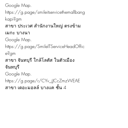
Google Map. 
https://g.page/smileitservicethemallbang
kapi?gm
สาขา ประเวศ สำนักงานใหญ่ ตรงข้าม
เมกะ บางนา
Google Map. 
https://g.page/SmileITServiceHeadOffic
e?gm
สาขา จันทบุรี ใกล้โลตัส ในตัวเมือง
จันทบุรี
Google Map. 
https://g.page/r/CYv_jJCcZmzWEAE
สาขา เดอะมอลล์ บางเเค ชั้น 4
Google Map. 
https://goo.gl/maps/aikXWc1tAQnpQ
3PH6
สาขา วัชรพล ใกล้เพลินนารี่มอลล์
Google Map. 