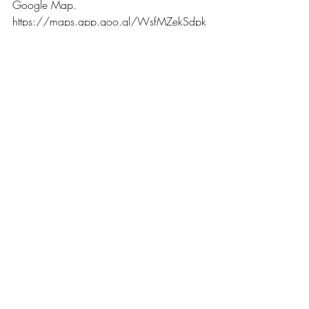
Google Map. 
https://maps.app.goo.gl/WsfMZekSdpk
Y8guB9?g_st=ic
สาขา จันทบุรี ใกล้โลตัส ในตัวเมือง
จันทบุรี
Google Map. 
https://maps.app.goo.gl/mteL7spsh4kVr
93e9?g_st=ic
สาขา วัชรพล ใกล้เพลินนารี่มอลล์
Google Map. 
https://maps.app.goo.gl/e72r76CUhy
QGVXJs7?g_st=ic
สาขา เซ็นทรัล รัตนาธิเบศร์
Google Map. 
https://maps.app.goo.gl/t8pDkVFwdfafx
aFT6?g_st=ic
สาขา เดอะมอลล์ ไลฟ์ สไตร์ ท่าพระ
Google Map. 
https://maps.app.goo.gl/fCg72Mcpei