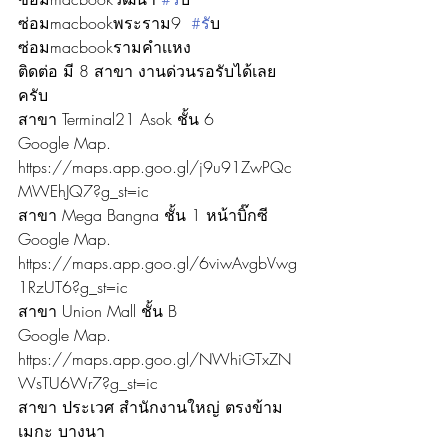
ซ่อมmacbookพระราม9  
#ร
ับ
ซ่อมmacbookรามคำเเหง 
ติดต่อ มี 8 สาขา งานด่วนรอรับได้เลย
ครับ
สาขา Terminal21 Asok ชั้น 6
Google Map. 
https://maps.app.goo.gl/j9u91ZwPQc
MWEhJQ7?g_st=ic
สาขา Mega Bangna ชั้น 1 หน้าบิ๊กซี
Google Map. 
https://maps.app.goo.gl/6viwAvgbVwg
1RzUT6?g_st=ic
สาขา Union Mall ชั้น B
Google Map. 
https://maps.app.goo.gl/NWhiGTxZN
WsTU6Wr7?g_st=ic
สาขา ประเวศ สำนักงานใหญ่ ตรงข้าม
เมกะ บางนา