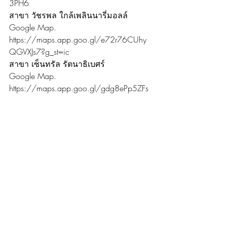
3PH6
สาขา วัชรพล ใกล้เพลินนารี่มอลล์
Google Map. 
https://maps.app.goo.gl/e72r76CUhy
QGVXJs7?g_st=ic
สาขา เซ็นทรัล รัตนาธิเบศร์
Google Map. 
https://maps.app.goo.gl/gdg8ePp5ZFs
M1mwe7?g_st=ic
สาขา เดอะมอลล์ ท่าพระ
Google Map. 
https://maps.app.goo.gl/RURAK2TxEKFY
41cC8?g_st=ic
ข้อมูลติดต่อ
Website. https://www.smileitservices.co/
Website. 
https://www.smileitservice.com/
Line. @smileitservice
Youtube. 