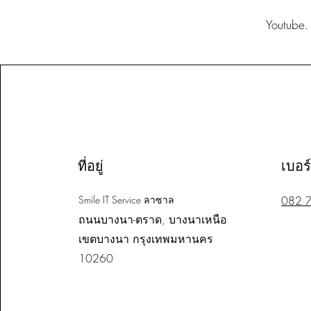
Youtube
ที่อยู่
เบอร
Smile IT Service
ลาซาล
082 
ถนนบางนา-ตราด
, บางนาเหนือ
เขตบางนา กรุงเทพมหานคร
10260