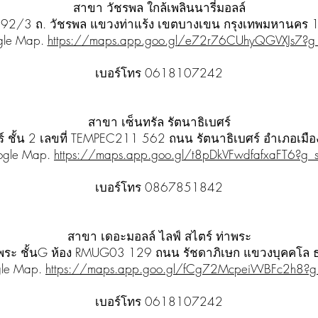
สาขา วัชรพล ใกล้เพลินนารี่มอลล์
ู่ 292/3 ถ. วัชรพล แขวงท่าแร้ง เขตบางเขน กรุงเทพมหานคร
gle Map.
https://maps.app.goo.gl/e72r76CUhyQGVXJs7?g_
เบอร์โทร 0618107242
สาขา เซ็นทรัล รัตนาธิเบศร์
เบศร์ ชั้น 2 เลขที่ TEMPEC211 562 ถนน รัตนาธิเบศร์ อำเภอเม
ogle Map.
https://maps.app.goo.gl/t8pDkVFwdfafxaFT6?g_s
เบอร์โทร 0867851842
สาขา เดอะมอลล์ ไลฟ์ สไตร์ ท่าพระ
์ ท่าพระ ชั้นG ห้อง RMUG03 129 ถนน รัชดาภิเษก แขวงบุคคโล
le Map.
https://maps.app.goo.gl/fCg72McpeiWBFc2h8?g_
เบอร์โทร 0618107242