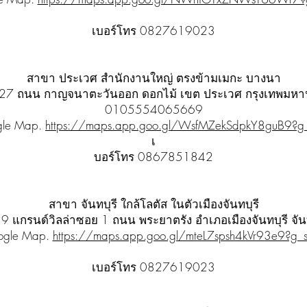
เบอร์โทร 0827619023
สาขา ประเวศ สำนักงานใหญ่ ตรงข้ามเมกะ บางนา
41/27 ถนน กาญจนาตะวันออก ดอกไม้ เขต ประเวศ กรุงเทพมหานค
0105554065669
le Map.
https://maps.app.goo.gl/WsfMZekSdpkY8guB9?g_
เ
บอร์โทร 0867851842
สาขา จันทบุรี ใกล้โลตัส ในตัวเมืองจันทบุรี
139 แกรนด์วิลล่าซอย 1 ถนน พระยาตรัง อำเภอเมืองจันทบุรี จั
ogle Map.
https://maps.app.goo.gl/mteL7spsh4kVr93e9?g_s
เบอร์โทร 0827619023