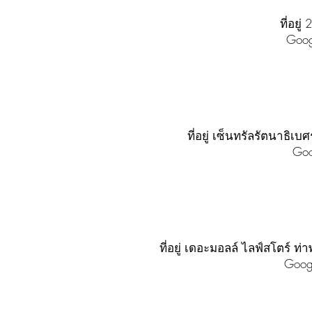
ที่อย
Goo
ที่อยู่ เซ็นทรัลรัตนาธิ
Go
ที่อยู่ เดอะมอลล์ ไลฟ์สโตร
Goog