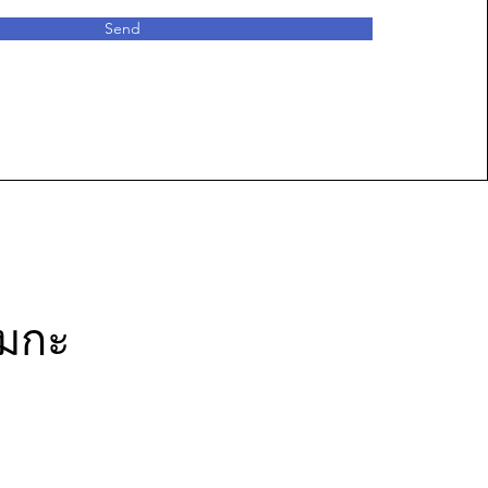
Send
มกะ