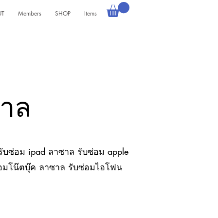
UT
Members
SHOP
Items
เข้าสู่ระบบ
ซาล
ับซ่อม ipad ลาซาล รับซ่อม apple
่อมโน๊ตบุ๊ค ลาซาล รับซ่อมไอโฟน