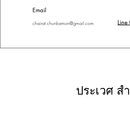
Email
Line
chairat.chunkamon@gmail.com
ประเวศ สำ