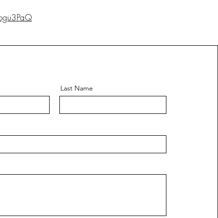
Yogu3PaQ
Last Name