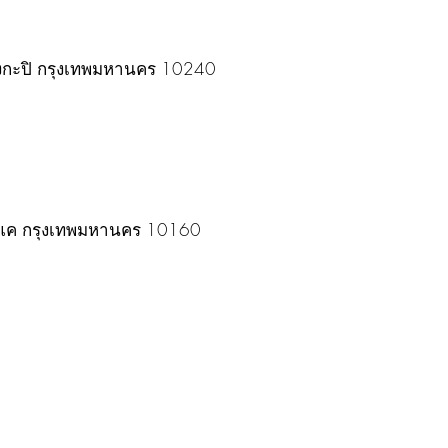
ตบางกะปิ กรุงเทพมหานคร 10240
แค กรุงเทพมหานคร 10160