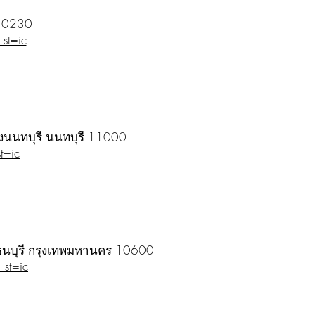
 10230
st=ic
ืองนนทบุรี นนทบุรี 11000
t=ic
 ธนบุรี กรุงเทพมหานคร 10600
st=ic