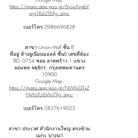
https://maps.app.goo.gl/6viwAvgbV
wg1RzUT6?g_st=ic
เบอร์โทร
0986696828
สาขา Union Mall ชั้น B
ที่อยู่ ห้างยูเนี่ยนมอลล์ ชั้นB เลขที่ห้อง
BD, 0754 ซอย ลาดพร้าว 1 แขวง
จอมพล จตุจักร, กรุงเทพมหานคร
10900
Google Map.
https://maps.app.goo.gl/NWhiGTxZ
NWsTU6Wr7?g_st=ic
เบอร์โทร
0827619023
สาขา ประเวศ สำนักงานใหญ่ ตรงข้าม
เมกะ บางนา