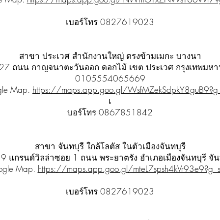
เบอร์โทร 0827619023
สาขา ประเวศ สำนักงานใหญ่ ตรงข้ามเมกะ บางนา
41/27 ถนน กาญจนาตะวันออก ดอกไม้ เขต ประเวศ กรุงเทพมหานค
0105554065669
le Map.
https://maps.app.goo.gl/WsfMZekSdpkY8guB9?g_
เ
บอร์โทร 0867851842
สาขา จันทบุรี ใกล้โลตัส ในตัวเมืองจันทบุรี
139 แกรนด์วิลล่าซอย 1 ถนน พระยาตรัง อำเภอเมืองจันทบุรี จั
ogle Map.
https://maps.app.goo.gl/mteL7spsh4kVr93e9?g_s
เบอร์โทร 0827619023