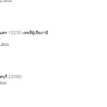
ร 10250 เลขที่ผู้เสียภาษี
st=ic
นทบุรี 22000
t=ic