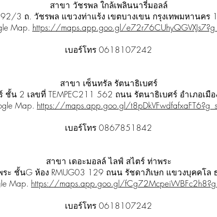
สาขา วัชรพล ใกล้เพลินนารี่มอลล์
ู่ 292/3 ถ. วัชรพล แขวงท่าแร้ง เขตบางเขน กรุงเทพมหานคร
gle Map.
https://maps.app.goo.gl/e72r76CUhyQGVXJs7?g_
เบอร์โทร 0618107242
สาขา เซ็นทรัล รัตนาธิเบศร์
เบศร์ ชั้น 2 เลขที่ TEMPEC211 562 ถนน รัตนาธิเบศร์ อำเภอเม
ogle Map.
https://maps.app.goo.gl/t8pDkVFwdfafxaFT6?g_s
เบอร์โทร 0867851842
สาขา เดอะมอลล์ ไลฟ์ สไตร์ ท่าพระ
์ ท่าพระ ชั้นG ห้อง RMUG03 129 ถนน รัชดาภิเษก แขวงบุคคโล
le Map.
https://maps.app.goo.gl/fCg72McpeiWBFc2h8?g_
เบอร์โทร 0618107242