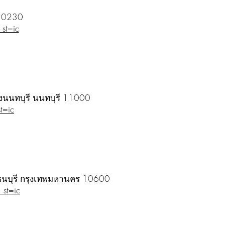
 10230
st=ic
ืองนนทบุรี นนทบุรี 11000
t=ic
 ธนบุรี กรุงเทพมหานคร 10600
st=ic