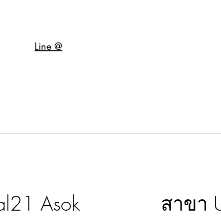
Line @
al21 Asok
สาขา U