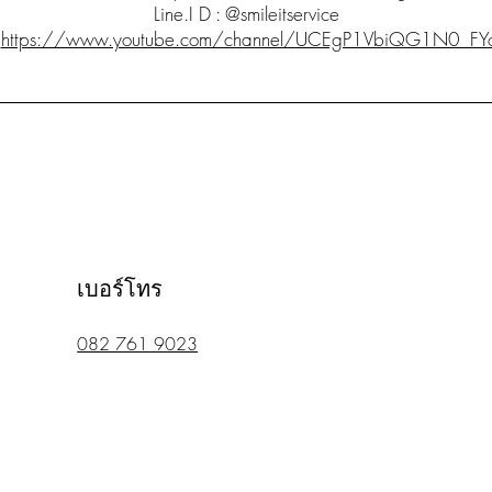
Line.I D : @smileitservice
.
https://www.youtube.com/channel/UCEgP1VbiQG1N0_F
เบอร์โทร
082 761 9023