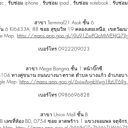
c , รับซ่อม iphone , รับซ่อม ipad , รับซ่อม notebook , รับซ่อม
สาขา Terminal21 Asok ชั้น 6
 ชั้น 6 KI6433A, 88 ซอย สุขุมวิท 19 คลองเตยเหนือ, เขตว
le Map.
https://maps.app.goo.gl/j9u91ZwPQcMWEhJQ7?g
เบอร์โทร 0922209023
สาขา Mega Bangna ชั้น 1 หน้าบิ๊กซี
น1 PB104 ทางคู่ขนาน ถนนบางนา-ตราด ตำบล บางแก้ว อำเภอบ
gle Map.
https://maps.app.goo.gl/6viwAvgbVwg1RzUT6?g_
เบอร์โทร 0986696828
สาขา Union Mall ชั้น B
ล์ ชั้นB เลขที่ห้อง BD, 0754 ซอย ลาดพร้าว 1 แขวงจอมพล จตุจ
e Map.
https://maps.app.goo.gl/NWhiGTxZNWsTU6Wr7?g