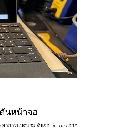
มดันหน้าจอ
face อาการแบตบวม ดันจอ Surface อาการ