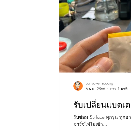
panyawut sadang
6 ธ.ค. 2566
ยาว 1 นาที
รับเปลี่ยนแบตเ
รับซ่อม Surface ทุกรุ่น ทุ
ชาร์จไฟไม่เข้า...