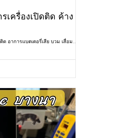
เครื่องเปิดติด ค้าง
ติด อาการแบตเตอรี่เสีย บวม เสื่อม...