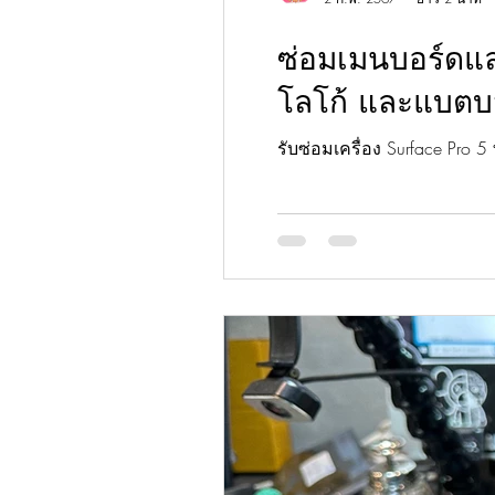
ซ่อมเมนบอร์ดและ
โลโก้ และแบต
รับซ่อมเครื่อง Surface Pro 