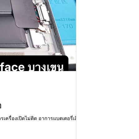
อ
รเครื่องเปิดไม่ติด อาการแบตเตอรี่เสีย