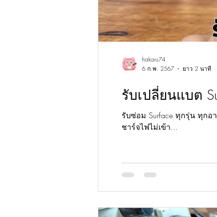
hakaru74
6 ก.พ. 2567
ยาว 2 นาที
รับเปลี่ยนแบต 
รับซ่อม Surface ทุกรุ่น ทุ
ชาร์จไฟไม่เข้า...