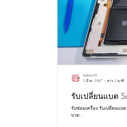
hakaru74
5 มี.ค. 2567
ยาว 2 นาที
รับเปลี่ยนแบต 
รับซ่อมเครื่อง รับเปลี่ยนแบ
บวม...