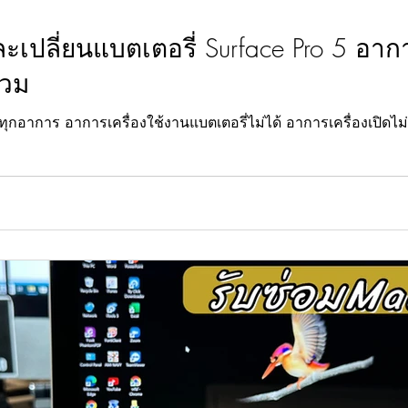
เปลี่ยนแบตเตอรี่ Surface Pro 5 อาการ
บวม
5 ทุกอาการ อาการเครื่องใช้งานแบตเตอรี่ไม่ได้ อาการเครื่องเปิดไม่