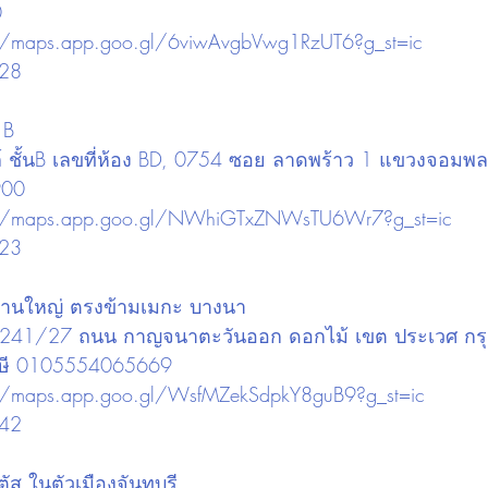
0
://maps.app.goo.gl/6viwAvgbVwg1RzUT6?g_st=ic
828
 B
มอลล์ ชั้นB เลขที่ห้อง BD, 0754 ซอย ลาดพร้าว 1 แขวงจอมพล
900
://maps.app.goo.gl/NWhiGTxZNWsTU6Wr7?g_st=ic
023
งานใหญ่ ตรงข้ามเมกะ บางนา
หญ่) 241/27 ถนน กาญจนาตะวันออก ดอกไม้ เขต ประเวศ ก
ภาษี 0105554065669 
://maps.app.goo.gl/WsfMZekSdpkY8guB9?g_st=ic
842
ัส ในตัวเมืองจันทบุรี