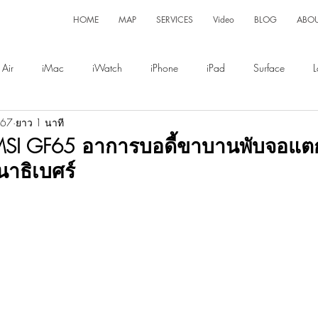
HOME
MAP
SERVICES
Video
BLOG
ABO
Air
iMac
iWatch
iPhone
iPad
Surface
L
567
ยาว 1 นาที
Display
Magsafe
 MSI GF65 อาการบอดี้ขาบานพับจอแตก
นาธิเบศร์