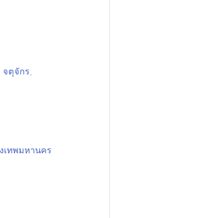
 จตุจักร, 
รุงเทพมหานคร 