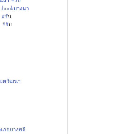
นน้ำ #รับ
acbookบางนา 
 
#ร
ับ
 
#ร
ับ
เขตวัฒนา 
ำเภอบางพลี 