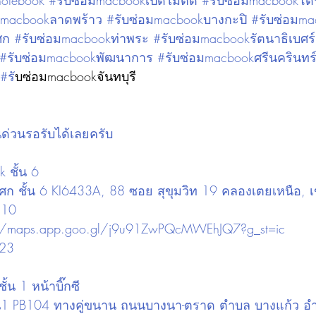
notebook #รับซ่อมmacbookเปิดไม่ติด #รับซ่อมmacbookโด
อมmacbookลาดพร้าว #รับซ่อมmacbookบางกะปิ #รับซ่อมm
ก #รับซ่อมmacbookท่าพระ #รับซ่อมmacbookรัตนาธิเบศร์
รับซ่อมmacbookพัฒนาการ #รับซ่อมmacbookศรีนครินทร์
#ร
ับซ่อมmacbookจันทบุรี
นด่วนรอรับได้เลยครับ
 ชั้น 6
อโศก ชั้น 6 KI6433A, 88 ซอย สุขุมวิท 19 คลองเตยเหนือ, 
110
://maps.app.goo.gl/j9u91ZwPQcMWEhJQ7?g_st=ic
023
น 1 หน้าบิ๊กซี
ชั้น1 PB104 ทางคู่ขนาน ถนนบางนา-ตราด ตำบล บางแก้ว อ