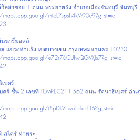
ด์วิลล่าซอย 1 ถนน พระยาตรัง อำเภอเมืองจันทบุรี จันทบุร
//maps.app.goo.gl/mteL7spsh4kVr93e9?g_st=ic
023
ินนารี่มอลล์
ัชรพล แขวงท่าแร้ง เขตบางเขน กรุงเทพมหานคร 10230
://maps.app.goo.gl/e72r76CUhyQGVXJs7?g_st=ic
242
ิเบศร์
าธิเบศร์ ชั้น 2 เลขที่ TEMPEC211 562 ถนน รัตนาธิเบศร์ อำเ
//maps.app.goo.gl/t8pDkVFwdfafxaFT6?g_st=ic
42 
์ สไตร์ ท่าพระ