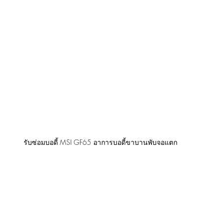
รับซ่อมบอดี้ MSI GF65 อาการบอดี้ขาบานพับจอแตก