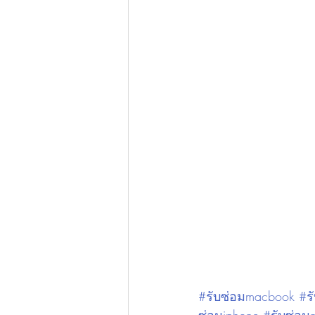
#รับซ่อมmacbook #รั