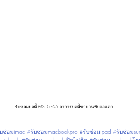
รับซ่อมบอดี้ MSI GF65 อาการบอดี้ขาบานพับจอแตก
บซ่อมimac #รับซ่อมmacbookpro #รับซ่อมipad #รับซ่อมsur