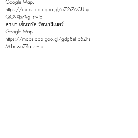
Google Map. 
https://maps.app.goo.gl/e72r76CUhy
QGVXJs7?g_st=ic
สาขา เซ็นทรัล รัตนาธิเบศร์
Google Map. 
https://maps.app.goo.gl/gdg8ePp5ZFs
M1mwe7?g_st=ic
สาขา เดอะมอลล์ ท่าพระ
Google Map. 
https://maps.app.goo.gl/RURAK2TxEKFY
41cC8?g_st=ic
ข้อมูลติดต่อ
Website. https://www.smileitservices.co/
Website. 
https://www.smileitservice.com/
Line. @smileitservice
Youtube. 
https://www.youtube.com/channel/UCE
gP1VbiQG1N0_FYogu3PaQ